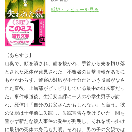
感想・レビューを見る
【あらすじ】
山奥で、顔を潰され、歯を抜かれ、手首から先を切り落
とされた死体が発見された。不審者の目撃情報があるに
もかかわらず、警察の対応が不十分だという投書がなさ
れた直後、上層部がピリピリしている最中の出来事だっ
た。事件報道後、生活安全課に一人の小学生男子が訪
れ、死体は「自分のお父さんかもしれない」と言う。彼
の父親は十年前に失踪し、失踪宣告を受けていた。間を
置かず新たな殺人事件の発生が判明し、それを切っ掛け
に最初の死体の身元も判明。それは、男の子の父親では