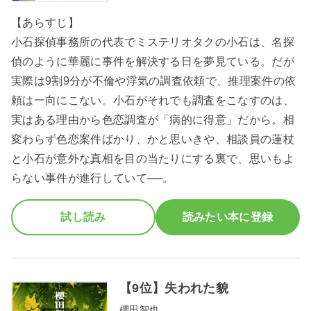
【あらすじ】
小石探偵事務所の代表でミステリオタクの小石は、名探
偵のように華麗に事件を解決する日を夢見ている。だが
実際は9割9分が不倫や浮気の調査依頼で、推理案件の依
頼は一向にこない。小石がそれでも調査をこなすのは、
実はある理由から色恋調査が「病的に得意」だから。相
変わらず色恋案件ばかり、かと思いきや、相談員の蓮杖
と小石が意外な真相を目の当たりにする裏で、思いもよ
らない事件が進行していて──。
試し読み
読みたい本に登録
【9位】失われた貌
櫻田智也