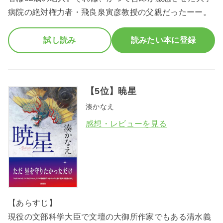
病院の絶対権力者・飛良泉寅彦教授の父親だったーー。
試し読み
読みたい本に登録
【5位】暁星
湊かなえ
感想・レビューを見る
【あらすじ】
現役の文部科学大臣で文壇の大御所作家でもある清水義