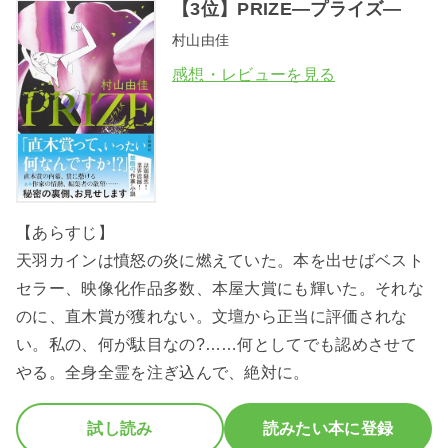
【3位】PRIZE―プライズ―
村山由佳
感想・レビューを見る
【あらすじ】
天羽カインは憤怒の炎に燃えていた。本を出せばベスト
セラー、映像化作品多数、本屋大賞にも輝いた。それな
のに、直木賞が獲れない。文壇から正当に評価されな
い。私の、何が駄目なの?……何としてでも認めさせて
やる。全身全霊を注ぎ込んで、絶対に。
試し読み
読みたい本に登録