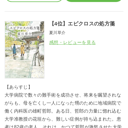
【4位】エピクロスの処方箋
夏川草介
感想・レビューを見る
【あらすじ】
大学病院で数々の難手術を成功させ、将来を嘱望されな
がらも、母を亡くし一人になった甥のために地域病院で
働く内科医の雄町哲郎。ある日、哲郎の力量に惚れ込む
大学准教授の花垣から、難しい症例が持ち込まれた。患
者は82歳の老人。それは、かつて哲郎が激怒させた大学