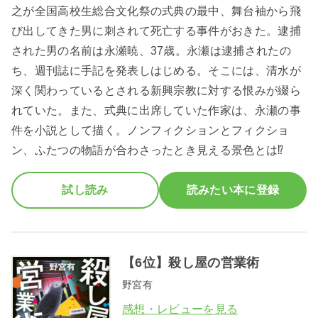
之が全国高校生総合文化祭の式典の最中、舞台袖から飛
び出してきた男に刺されて死亡する事件がおきた。逮捕
された男の名前は永瀬暁、37歳。永瀬は逮捕されたの
ち、週刊誌に手記を発表しはじめる。そこには、清水が
深く関わっているとされる新興宗教に対する恨みが綴ら
れていた。また、式典に出席していた作家は、永瀬の事
件を小説として描く。ノンフィクションとフィクショ
ン、ふたつの物語が合わさったとき見える景色とは⁉
試し読み
読みたい本に登録
【6位】殺し屋の営業術
野宮有
感想・レビューを見る