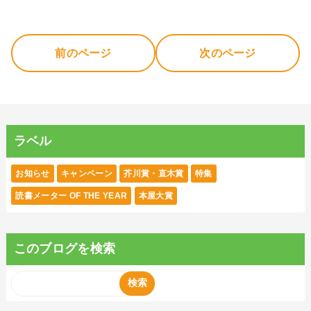
BOOK☆WALKER利用規約：
https://bookwalker.jp/info/eula/
前のページ
次のページ
ラベル
お知らせ
キャンペーン
芥川賞・直木賞
特集
読書メーター OF THE YEAR
本屋大賞
このブログを検索