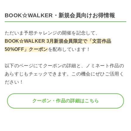
に生じた損害については、ドワンゴに帰責事由が
ある場合を除き、一切責任を負わないものとしま
す。なお、ドワンゴが責任を負う場合であって
BOOK☆WALKER・新規会員向けお得情報
も、ドワンゴに故意または重過失がある場合を除
き、ドワンゴがユーザーに賠償する損害は、ユー
ただいま予想チャレンジの開催を記念して、
ザーに現実に生じた直接かつ通常の損害に限ら
れ、ユーザーの特別損害、間接損害、逸失利益お
BOOK☆WALKER 3月新規会員限定で「文芸作品
よびこれらに類する損害については、ドワンゴは
50%OFF」クーポン
を配布しています！
一切責任を負わないものとします。
プレゼントである BOOK☆WALKER コイン（期
以下のページにてクーポンの詳細と、ノミネート作品の
間限定コイン）のコード（以下「コインコード」
といいます）を取得した場合、BOOK☆WALKER
あらすじもチェックできます。この機会にぜひご活用く
ストアにおいてドワンゴ指定の期限内および方法
ださい！
でコインコードをアクティベートする必要があり
ます。期限を経過した場合、当該コインコードは
失効し、BOOK☆WALKER コイン（期間限定コ
クーポン・作品の詳細はこちら
イン）は利用できなくなります。
BOOK☆WALKER コイン（期間限定コイン）及
び BOOK☆WALKER ストアにおける利用につい
ては、以下の利用規約等が適用されます。