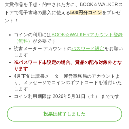
象から除外し、または、プレゼントを事後的に取
大賞作品を予想・的中された方に、BOOK☆WALKERス
り消すことがございます。
トアで電子書籍の購入に使える
500円分コイン
をプレゼ
本キャンペーンの結果、取り消し理由、その他本
ント！
キャンペーンの個別のお問い合わせにはお答えす
ることができませんので、あらかじめご了承下さ
コインの利用には
BOOK☆WALKERアカウント登録
い。
（無料）
が必要です
サービス利用およびご応募に際してのインターネ
読書メーター アカウントの
パスワード設定
をお願い
ット接続料はユーザーのご負担になります。
します
本キャンペーンの結果によりプレゼントの提供対
※
パスワード未
設定の
場合、
賞品の配布対象外とな
象となるユーザーへのご連絡およびプレゼントの
ります
提供は、読書メーターのメッセージにて、
読書メ
ーター運営事務局の公式アカウント
より送付いた
4月下旬に読書メーター運営事務局のアカウントよ
します。
り、メッセージでコインのギフトコードを送付いた
します
ドワンゴの都合により本キャンペーンおよびプレ
ゼントの内容または期間が予告なく変更（中止を
コイン利用期限は 2026年5月31日（土） までです
含みます）となる場合がございます。
プレゼントの譲渡または転売は禁止しておりま
投票は終了しました
す。
ドワンゴは、本キャンペーンに関連してユーザー