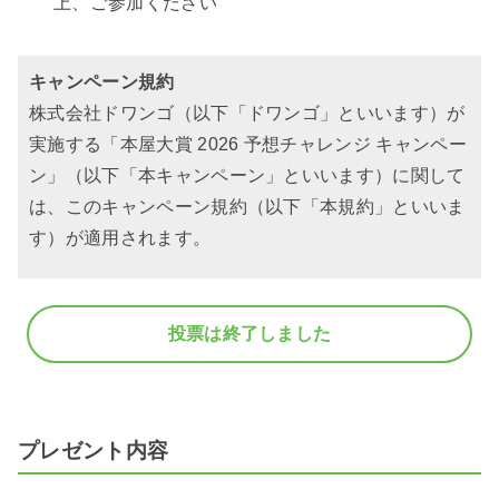
上、ご参加ください
キャンペーン規約
株式会社ドワンゴ（以下「ドワンゴ」といいます）が
実施する「本屋大賞 2026 予想チャレンジ キャンペー
ン」（以下「本キャンペーン」といいます）に関して
は、このキャンペーン規約（以下「本規約」といいま
す）が適用されます。
本キャンペーンは、上記記載の期間および条件等
に該当するユーザーが対象
になります。
投票は終了しました
本キャンペーンに関して、本規約の他、
「読書メ
ーター利用規約」
が適用されます。
本規約（本規約において適用される旨を明示して
いる利用規約等を含みます）に違反した場合、不
プレゼント内容
正なご利用その他ドワンゴにて不適格であると認
められた場合、ドワンゴは、プレゼントの提供対