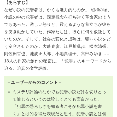
【あらすじ】
なぜ小説の犯罪者は、かくも魅力的なのか。 昭和の頃、
小説の中の犯罪者は、固定観念を打ち砕く革命家のよう
でもあった。激しい怒りと、震えるような苛立ちが彼ら
を突き動かしていた。作家たちは、彼らに何を仮託して
いたのか。そして、社会の変化と成熟は、犯罪小説をど
う変容させたのか。大藪春彦、江戸川乱歩、松本清張、
阿佐田哲也、池波正太郎、小池真理子、宮部みゆき……
18人の作家の創作の秘密に、「犯罪」のキーワードから
迫る、迫真の文学評論。
＝ユーザーからのコメント＝
ミステリ評論のなかでも犯罪小説だけを切りとっ
て論じるというのは珍しくとても面白かった。
「犯罪の恐ろしさを知る者こそが犯罪小説を書
く」とは的を得た表現だと思う。犯罪小説とは個