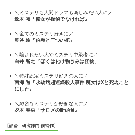
＼ミステリも人間ドラマも楽しみたい人に／
逸木 裕『彼女が探偵でなければ』
＼全てのミステリ好きに／
潮谷 験『伯爵と三つの棺』
＼騙されたい人やミステリ中級者に／
白井 智之『ぼくは化け物きみは怪物』
＼特殊設定ミステリ好きの人に／
南海 遊『永劫館超連続殺人事件 魔女はXと死ぬこと
にした』
＼
緻密なミステリが好きな人に
／
夕木 春央『サロメの断頭台』
【評論・研究部門 候補作】