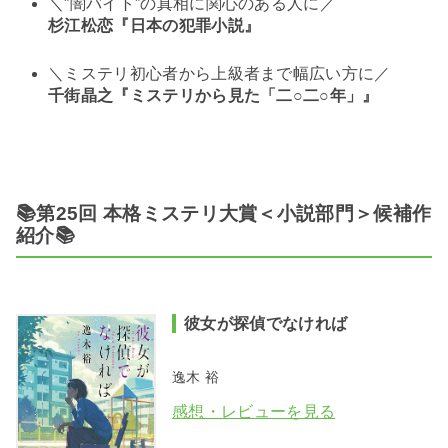
＼”闇バイト”の真相に関心のある人に／
杉江松恋『日本の犯罪小説』
＼ミステリ初心者から上級者まで幅広い方に／
千街晶之『ミステリから見た「二○二○年」』
📚第25回 本格ミステリ大賞＜小説部門＞候補作
紹介📚
彼女が探偵でなければ
逸木 裕
感想・レビューを見る