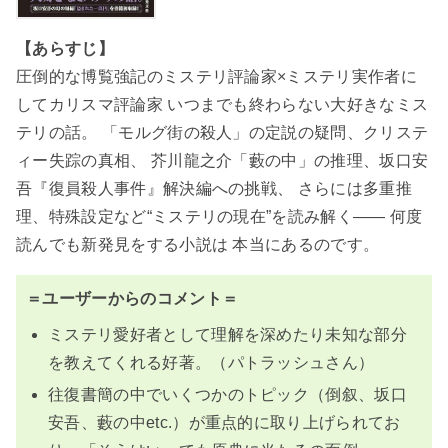
【あらすじ】
圧倒的な博覧強記のミステリ評論家×ミステリ実作者に
してカリスマ評論家 いつまでも終わらない大好きなミス
テリの話。 「モルグ街の殺人」の定説の疑問、クリステ
ィー失踪の真相、 芥川龍之介「藪の中」の推理、坂口安
吾『復員殺人事件』解決編への挑戦、 さらには多重推
理、特殊設定など“ミステリの現在”を読み解く―― 何度
読んでも新発見をする小説は 本当にあるのです。
＝ユーザーからのコメント＝
ミステリ愛好者として理解を深めたり未知な部分
を教えてくれる好著。（パトラッシュさん）
往復書簡の中でいくつかのトピック（倒叙、坂口
安吾、藪の中etc.）が重点的に取り上げられてお