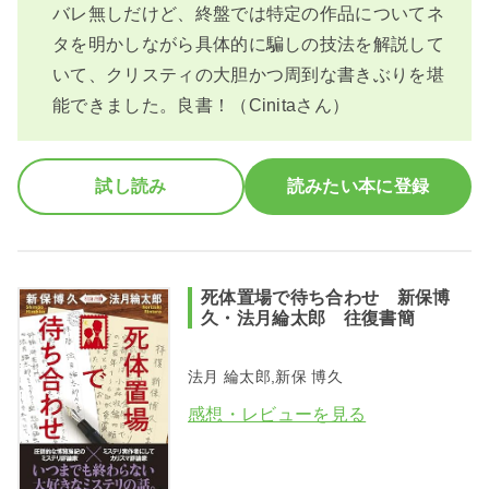
バレ無しだけど、終盤では特定の作品についてネ
タを明かしながら具体的に騙しの技法を解説して
いて、クリスティの大胆かつ周到な書きぶりを堪
能できました。良書！（Cinitaさん）
試し読み
読みたい本に登録
死体置場で待ち合わせ 新保博
久・法月綸太郎 往復書簡
法月 綸太郎,新保 博久
感想・レビューを見る