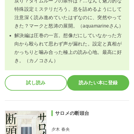
戻り？タイムループの条件は？…なんて魅力的な
特殊設定ミステリだろう。息を詰めるようにして
注意深く読み進めていたはずなのに、突然やって
きた？マークと怒涛の展開。（aquamarineさん）
解決編は圧巻の一言。想像だにしていなかった方
向から殴られて思わず声が漏れた。設定と真相が
かっちりと噛み合った極上の読み心地。最高に好
き。（カノコさん）
試し読み
読みたい本に登録
サロメの断頭台
夕木 春央