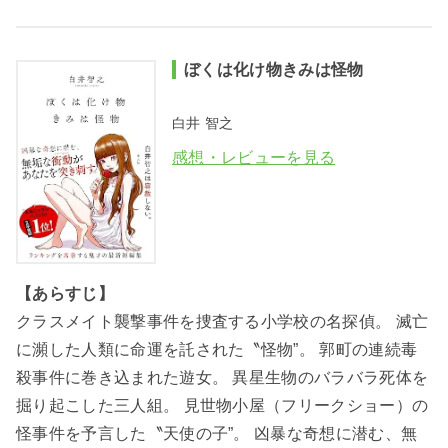
ぼくは化け物きみは怪物
白井 智之
感想・レビューを見る
【あらすじ】
クラスメイト襲撃事件を捜査する小学校の名探偵。 滅亡
に瀕した人類に命運を託された〝怪物”。 郭町の連続毒
殺事件に巻き込まれた遊女。 異星生物のバラバラ死体を
掘り起こした三人組。 見世物小屋（フリークショー）の
怪事件を予言した〝天使の子”。 凶暴な奇想に潜む、無