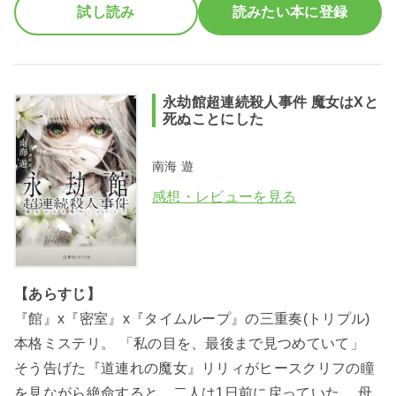
試し読み
読みたい本に登録
永劫館超連続殺人事件 魔女はXと
死ぬことにした
南海 遊
感想・レビューを見る
【あらすじ】
『館』x『密室』x『タイムループ』の三重奏(トリプル)
本格ミステリ。 「私の目を、最後まで見つめていて」
そう告げた『道連れの魔女』リリィがヒースクリフの瞳
を見ながら絶命すると、二人は1日前に戻っていた。 母