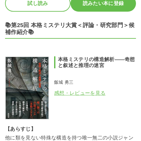
試し読み
読みたい本に登録
📚第25回 本格ミステリ大賞＜評論・研究部門＞候
補作紹介📚
本格ミステリの構造解析――奇想
と叙述と推理の迷宮
飯城 勇三
感想・レビューを見る
【あらすじ】
他に類を見ない特殊な構造を持つ唯一無二の小説ジャン