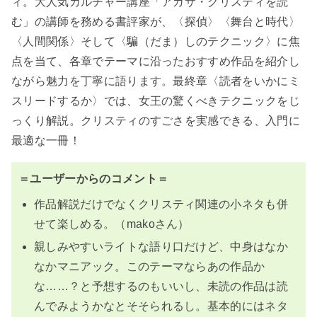
ィ。大人気カルチャー講座「アガサ・クリスティを読
む」の講師を務める書評家が、〈探偵〉〈舞台と時代〉
〈人間関係〉そして〈騙（だま）しのテクニック〉に焦
点を当て、各章でテーマに沿ったおすすめ作品を紹介し
ながら魅力を丁寧に語ります。最終章〈読者をいかにミ
スリードするか〉では、女王の驚くべきテクニックをじ
っくり解説。クリスティのすごさを実感できる、入門に
最適な一冊！
＝ユーザーからのコメント＝
作品解説だけでなくクリスティ関連の小ネタも併
せて楽しめる。（makoさん）
親しみやすいライトな語り口だけど、中身はなか
なかマニアック。このテーマならあの作品か
な……？と予想するのもいいし、未読の作品は読
んでみようかなとそそられるし。基本的にはネタ