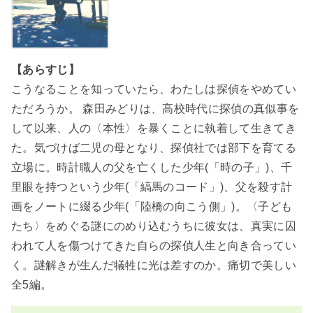
【あらすじ】
こうなることを知っていたら、わたしは探偵をやめてい
ただろうか。 森田みどりは、高校時代に探偵の真似事を
して以来、人の〈本性〉を暴くことに執着して生きてき
た。気づけば二児の母となり、探偵社では部下を育てる
立場に。時計職人の父を亡くした少年(「時の子」)、千
里眼を持つという少年(「縞馬のコード」)、父を殺す計
画をノートに綴る少年(「陸橋の向こう側」)。〈子ども
たち〉をめぐる謎にのめり込むうちに彼女は、真実に囚
われて人を傷つけてきた自らの探偵人生と向き合ってい
く。謎解きが生んだ犠牲に光は差すのか。痛切で美しい
全5編。