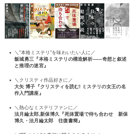
＼”本格ミステリ”を味わいたい人に／
飯城勇三『本格ミステリの構造解析――奇想と叙述
と推理の迷宮』
＼クリスティ作品好きに／
大矢 博子『クリスティを読む! ミステリの女王の名
作入門講座』
＼熱心なミステリファンに／
法月綸太郎,新保博久『死体置場で待ち合わせ 新保
博久・法月綸太郎 往復書簡』