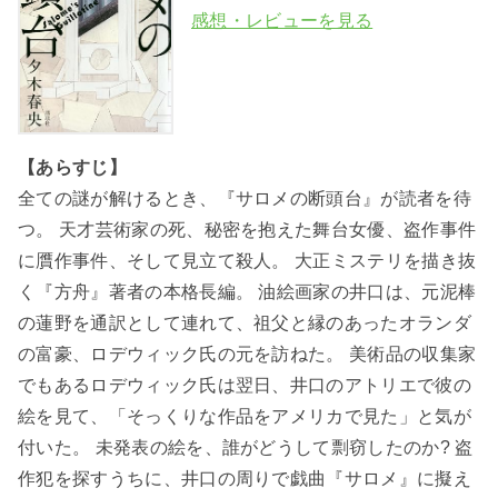
感想・レビューを見る
【あらすじ】
全ての謎が解けるとき、『サロメの断頭台』が読者を待
つ。 天才芸術家の死、秘密を抱えた舞台女優、盗作事件
に贋作事件、そして見立て殺人。 大正ミステリを描き抜
く『方舟』著者の本格長編。 油絵画家の井口は、元泥棒
の蓮野を通訳として連れて、祖父と縁のあったオランダ
の富豪、ロデウィック氏の元を訪ねた。 美術品の収集家
でもあるロデウィック氏は翌日、井口のアトリエで彼の
絵を見て、「そっくりな作品をアメリカで見た」と気が
付いた。 未発表の絵を、誰がどうして剽窃したのか? 盗
作犯を探すうちに、井口の周りで戯曲『サロメ』に擬え