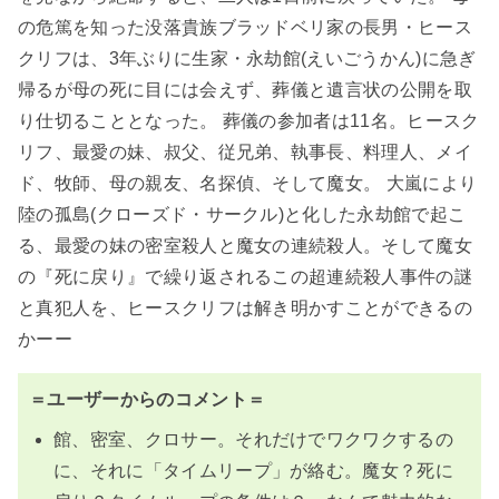
の危篤を知った没落貴族ブラッドベリ家の長男・ヒース
クリフは、3年ぶりに生家・永劫館(えいごうかん)に急ぎ
帰るが母の死に目には会えず、葬儀と遺言状の公開を取
り仕切ることとなった。 葬儀の参加者は11名。ヒースク
リフ、最愛の妹、叔父、従兄弟、執事長、料理人、メイ
ド、牧師、母の親友、名探偵、そして魔女。 大嵐により
陸の孤島(クローズド・サークル)と化した永劫館で起こ
る、最愛の妹の密室殺人と魔女の連続殺人。そして魔女
の『死に戻り』で繰り返されるこの超連続殺人事件の謎
と真犯人を、ヒースクリフは解き明かすことができるの
かーー
＝ユーザーからのコメント＝
館、密室、クロサー。それだけでワクワクするの
に、それに「タイムリープ」が絡む。魔女？死に