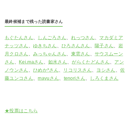
最終候補まで残った読書家さん
もぐたんさん
、
しんごろさん
、
れっつさん
、
マカダミア
ナッツさん
、
ゆきちさん
、
ひろさんさん
、
陽子さん
、
岩
月クロさん
、
みっちゃんさん
、
東雲さん
、
サウスムーン
さん
、
Kei.maさん
、
如水さん
、
がらくたどんさん
、
アン
ノウンさん
、
ひめか*さん
、
リコリスさん
、
ヨシさん
、
佐
藤ユンコさん
、
mayuさん
、
tenoriさん
、
しろくまさん
★投票はこちら