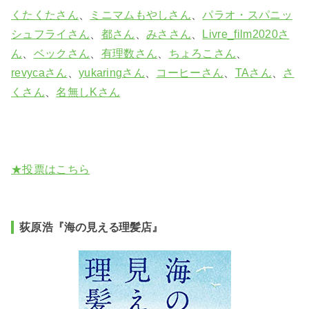
くたくたさん
、
ミニマムもやしさん
、
パラオ・スパニッ
シュフライさん
、
都さん
、
みささん
、
Livre_film2020さ
ん
、
ベックさん
、
有理数さん
、
ちょろこさん
、
revycaさん
、
yukaringさん
、
コーヒーさん
、
TAさん
、
さ
くさん
、
名無しKさん
★投票はこちら
荻原浩
『海の見える理髪店』