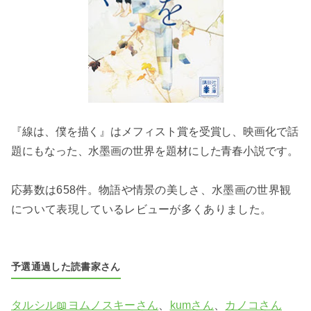
『線は、僕を描く』はメフィスト賞を受賞し、映画化で話
題にもなった、
水墨画の世界を題材にした青春小説です。
応募数は658件。物語や情景の美しさ、水墨画の世界観
について表現しているレビューが多くありました。
予選通過した読書家さん
タルシル📖ヨムノスキーさん
、
kumさん
、
カノコさん