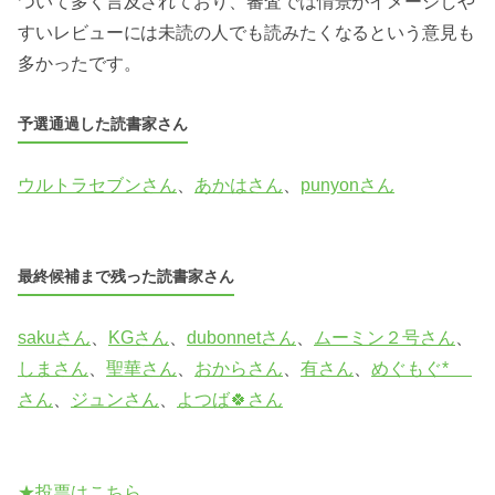
ついて多く言及されており、審査では情景がイメージしや
すいレビューには未読の人でも読みたくなるという意見も
多かったです。
予選通過した読書家さん
ウルトラセブンさん
、
あかはさん
、
punyonさん
最終候補まで残った読書家さん
sakuさん
、
KGさん
、
dubonnetさん
、
ムーミン２号さん
、
しまさん
、
聖華さん
、
おからさん
、
有さん
、
めぐもぐ* ゚
さん
、
ジュンさん
、
よつば🍀さん
★投票はこちら