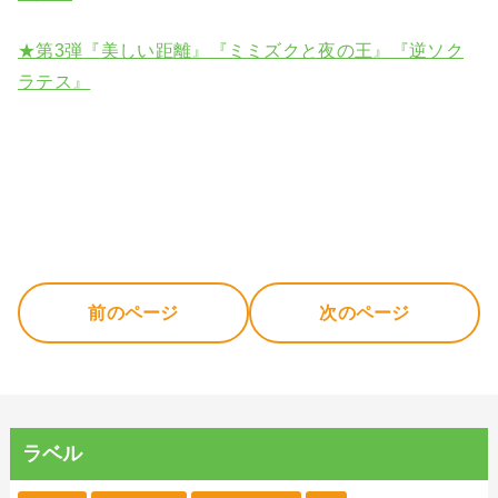
★第3弾『
美しい距離』『
ミミズクと夜の王』『
逆ソク
ラテス』
前のページ
次のページ
ラベル