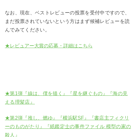
なお、現在、ベストレビューの投票を受付中ですので、
まだ投票されていないという方はまず候補レビューを読
んでみてください。
★レビュアー大賞の応募・詳細はこちら
★第1弾『線は、僕を描く』『星を継ぐもの』『海の見
える理髪店』
★第2弾『
推し、燃ゆ』『
横浜駅SF』『
書店主フィクリ
ーのものがたり』『
紙鑑定士の事件ファイル 模型の家の
殺人』