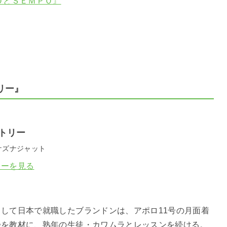
ＯとＳＥＭＰＯ』
リー』
トリー
ケズナジャット
ューを見る
】
して日本で就職したブランドンは、アポロ11号の月面着
録を教材に、熟年の生徒・カワムラとレッスンを続ける。