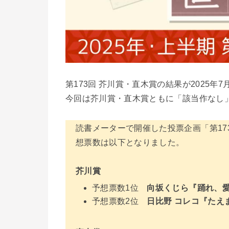
第173回 芥川賞・直木賞の結果が2025年
今回は芥川賞・直木賞ともに「該当作なし
読書メーターで開催した投票企画「第1
想票数は以下となりました。
芥川賞
予想票数1位
向坂くじら『踊れ、
予想票数2位
日比野 コレコ『たえ