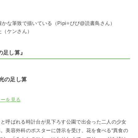
な筆致で描いている（Pipi⭐️ぴぴ@読書鳥さん）
た（ケンさん）
の足し算』
光の足し算
ューを見る
】
」と呼ばれる時計台が見下ろす公園で出会った二人の少女
年。美容外科のポスターに啓示を受け、花を食べる“異食の