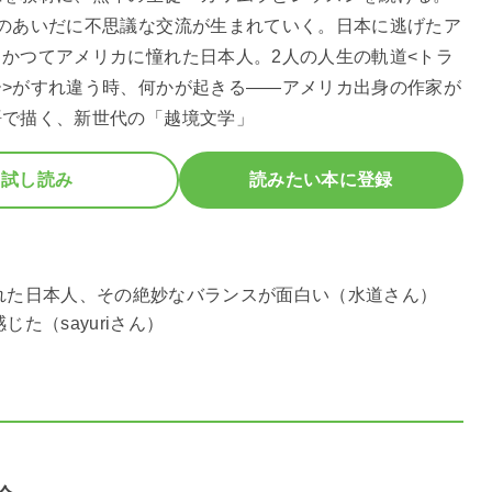
人のあいだに不思議な交流が生まれていく。日本に逃げたア
かつてアメリカに憧れた日本人。2人の人生の軌道<トラ
ー>がすれ違う時、何かが起きる――アメリカ出身の作家が
語で描く、新世代の「越境文学」
試し読み
読みたい本に登録
れた日本人、その絶妙なバランスが面白い（水道さん）
た（sayuriさん）
』