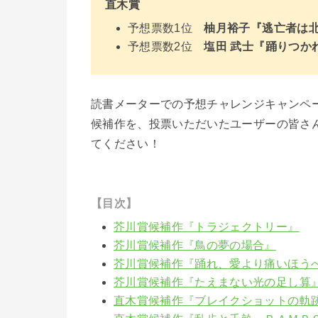
直木賞
予想票数1位
柚月裕子『逃亡者は
予想票数2位
塩田 武士『踊りつか
読書メーターでの予想チャレンジキャンペ
候補作を、投票いただいたユーザーの皆さ
てください！
【目次】
芥川賞候補作『トラジェクトリー』
芥川賞候補作『鳥の夢の場合』
芥川賞候補作『踊れ、愛より痛いほう
芥川賞候補作『たえまない光の足し算
直木賞候補作『ブレイクショットの軌