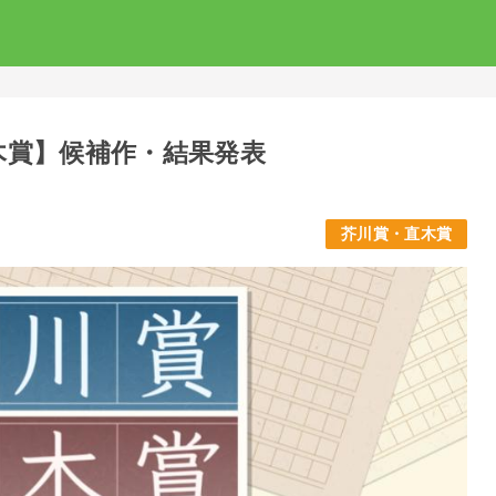
直木賞】候補作・結果発表
芥川賞・直木賞