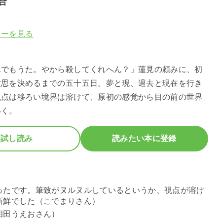
合
ューを見る
】
んでもうた。やから殺してくれへん？」蓮見の頼みに、初
意思を決めるまでの五十五日。夢と現、過去と現在を行き
視点は移ろい境界は溶けて、原初の感覚から目の前の世界
いく。
試し読み
読みたい本に登録
ったです。筆致がヌルヌルしているというか、視点が溶け
新鮮でした（こでまりさん）
相田うえおさん）