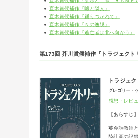
直木賞候補作『乱歩と千畝 ＲＡＭＰ
直木賞候補作『嘘と隣人』
直木賞候補作『踊りつかれて』
直木賞候補作『Ｎの逸脱』
直木賞候補作『逃亡者は北へ向かう』
第173回 芥川賞候補作『トラジェクト
トラジェク
グレゴリー・
感想・レビ
【あらすじ
英会話教師と
陸計画の記