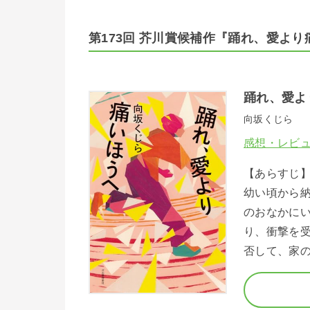
第173回 芥川賞候補作『踊れ、愛よ
踊れ、愛よ
向坂くじら
感想・レビ
【あらすじ
幼い頃から
のおなかに
り、衝撃を
否して、家