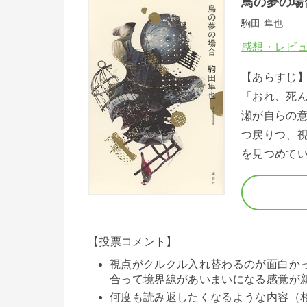
鳥の夢の場
駒田 隼也
感想・レビ
【あらすじ
「おれ、死
瀬が自らの
つ戻りつ、
を見つめて
【投票コメント】
視点がクルクル入れ替わるのが面白か
合って境界線があいまいになる感覚が
何度も読み返したくなるような内容（